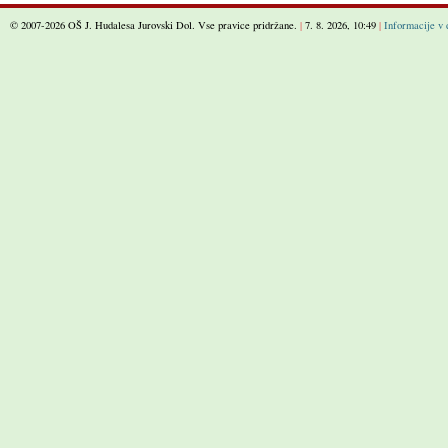
© 2007-2026 OŠ J. Hudalesa Jurovski Dol. Vse pravice pridržane.
|
7. 8. 2026, 10:49
|
Informacije v 