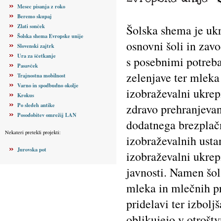
Mesec pisanja z roko
Beremo skupaj
Zlati sonček
Šolska shema je ukr
Šolska shema Evropske unije
osnovni šoli in zav
Slovenski zajtrk
Ura za ščetkanje
s posebnimi potreba
Pasavček
zelenjave ter mleka
Trajnostna mobilnost
Varno in spodbudno okolje
izobraževalni ukrep
Krokus
Po sledeh antike
zdravo prehranjevan
Posodobitev omrežij LAN
dodatnega brezplač
Nekateri pretekli projekti:
izobraževalnih usta
Jurovska pot
izobraževalni ukrep
javnosti. Namen šol
mleka in mlečnih pr
pridelavi ter izbol
oblikujejo v otroštv