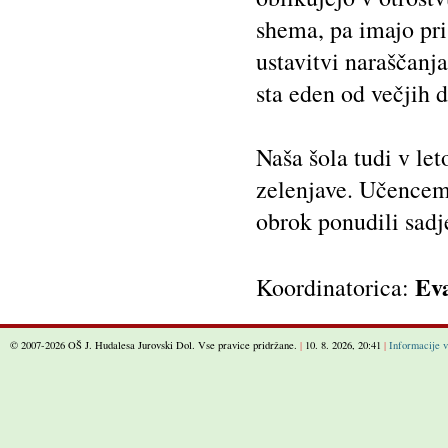
shema, pa imajo pr
ustavitvi naraščanja
sta eden od večjih 
Naša šola tudi v le
zelenjave. Učencem 
obrok ponudili sadj
Ev
Koordinatorica:
© 2007-2026 OŠ J. Hudalesa Jurovski Dol. Vse pravice pridržane.
|
10. 8. 2026, 20:41
|
Informacije v