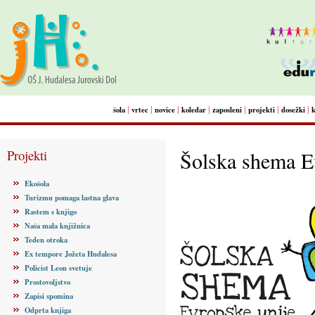
|
|
|
|
|
|
|
šola
vrtec
novice
koledar
zaposleni
projekti
dosežki
Projekti
Šolska shema E
Ekošola
Turizmu pomaga lastna glava
Rastem s knjigo
Naša mala knjižnica
Teden otroka
Ex tempore Jožeta Hudalesa
Policist Leon svetuje
Prostovoljstvo
Zapisi spomina
Odprta knjiga