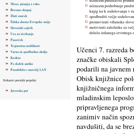
učencem predstaviti pomen b
Mesec pisanja z roko
učencem podrobneje predsta
Beremo skupaj
knjig ter k sodelovanju v ra
Zlati sonček
spodbuditi večje sodelovan
promovirati vrhunske slove
Šolska shema Evropske unije
motivirati založnike za ve
Slovenski zajtrk
deleža izdanega izvirnega 
Ura za ščetkanje
Pasavček
Trajnostna mobilnost
Učenci 7. razreda b
Varno in spodbudno okolje
značke obiskali Spl
Krokus
Po sledeh antike
podarili na javnem 
Posodobitev omrežij LAN
Obisk knjižnice pol
Nekateri pretekli projekti:
knjižničnega inform
Jurovska pot
mladinskim leposlov
pripravljenega pro
zanimiv način spozn
navdušiti, da se bre