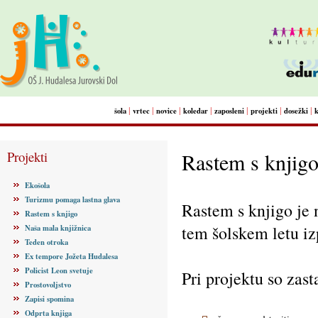
|
|
|
|
|
|
|
šola
vrtec
novice
koledar
zaposleni
projekti
dosežki
Projekti
Rastem s knjig
Ekošola
Turizmu pomaga lastna glava
Rastem s knjigo je 
Rastem s knjigo
tem šolskem letu izp
Naša mala knjižnica
Teden otroka
Ex tempore Jožeta Hudalesa
Policist Leon svetuje
Pri projektu so zasta
Prostovoljstvo
Zapisi spomina
Odprta knjiga