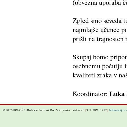
(obvezna uporaba č
Zgled smo seveda tudi
najmlajše učence pos
prišli na trajnosten 
Skupaj bomo pripom
osebnemu počutju in
kvaliteti zraka v n
Luka 
Koordinator:
© 2007-2026 OŠ J. Hudalesa Jurovski Dol. Vse pravice pridržane.
|
9. 8. 2026, 15:22
|
Informacije v 