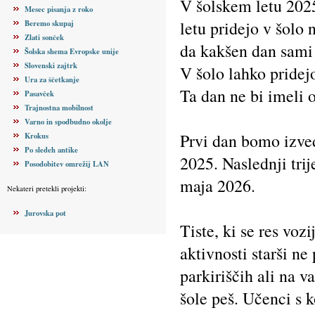
V šolskem letu 2025
Mesec pisanja z roko
letu pridejo v šolo
Beremo skupaj
Zlati sonček
da kakšen dan sami 
Šolska shema Evropske unije
Slovenski zajtrk
V šolo lahko pridejo
Ura za ščetkanje
Ta dan ne bi imeli 
Pasavček
Trajnostna mobilnost
Varno in spodbudno okolje
Prvi dan bomo izvedl
Krokus
Po sledeh antike
2025. Naslednji tri
Posodobitev omrežij LAN
maja 2026.
Nekateri pretekli projekti:
Jurovska pot
Tiste, ki se res voz
aktivnosti starši ne
parkiriščih ali na v
šole peš. Učenci s 