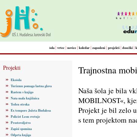
|
|
|
|
|
|
|
šola
vrtec
novice
koledar
zaposleni
projekti
dosežki
Projekti
Trajnostna mobi
Ekošola
Turizmu pomaga lastna glava
Naša šola je bila 
Rastem s knjigo
MOBILNOST«, kjer s
Naša mala knjižnica
Teden otroka
Projekt je bil zelo 
Ex tempore Jožeta Hudalesa
Policist Leon svetuje
s tem projektom nada
Prostovoljstvo
Zapisi spomina
Odprta knjiga