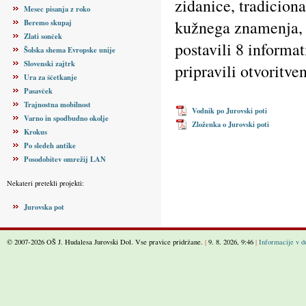
zidanice, tradicion
Mesec pisanja z roko
kužnega znamenja, 
Beremo skupaj
Zlati sonček
postavili 8 informat
Šolska shema Evropske unije
Slovenski zajtrk
pripravili otvoritve
Ura za ščetkanje
Pasavček
Trajnostna mobilnost
Vodnik po Jurovski poti
Varno in spodbudno okolje
Zloženka o Jurovski poti
Krokus
Po sledeh antike
Posodobitev omrežij LAN
Nekateri pretekli projekti:
Jurovska pot
© 2007-2026 OŠ J. Hudalesa Jurovski Dol. Vse pravice pridržane.
|
9. 8. 2026, 9:46
|
Informacije v do