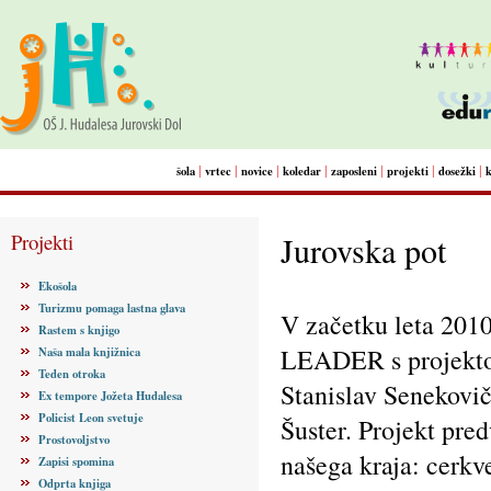
|
|
|
|
|
|
|
šola
vrtec
novice
koledar
zaposleni
projekti
dosežki
Projekti
Jurovska pot
Ekošola
Turizmu pomaga lastna glava
V začetku leta 2010
Rastem s knjigo
LEADER s projektom
Naša mala knjižnica
Teden otroka
Stanislav Senekovi
Ex tempore Jožeta Hudalesa
Policist Leon svetuje
Šuster. Projekt pre
Prostovoljstvo
našega kraja: cerkv
Zapisi spomina
Odprta knjiga