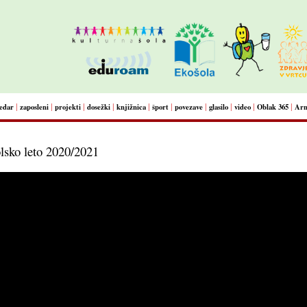
|
|
|
|
|
|
|
|
|
|
edar
zaposleni
projekti
dosežki
knjižnica
šport
povezave
glasilo
video
Oblak 365
Arn
lsko leto 2020/2021