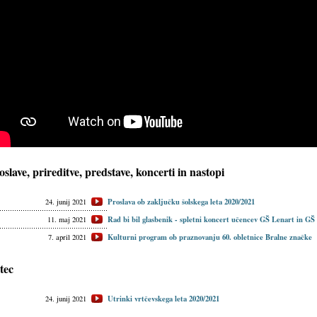
oslave, prireditve, predstave, koncerti in nastopi
Proslava ob zaključku šolskega leta 2020/2021
24. junij 2021
Rad bi bil glasbenik - spletni koncert učencev GŠ Lenart in G
11. maj 2021
Kulturni program ob praznovanju 60. obletnice Bralne značke
7. april 2021
tec
Utrinki vrtčevskega leta 2020/2021
24. junij 2021